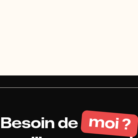
réellement livrer.
sans sens. Seul
 pertinent, je le dis.
apporte un impact
durabl
moi ?
Besoin de