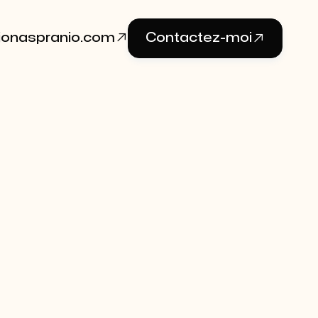

Contactez-moi

jonaspranio.com