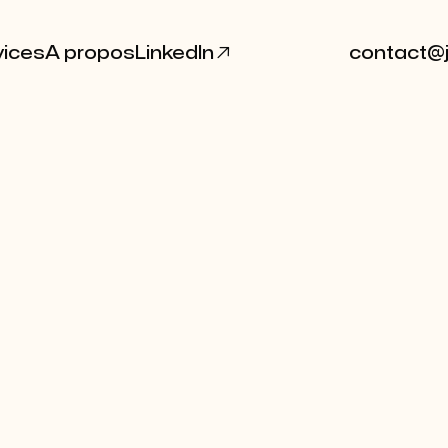

vices
A propos
LinkedIn
contact@